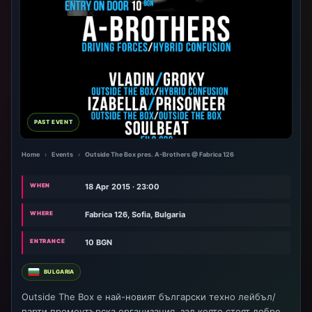
PAST EVENT
Home
›
Events
›
Outside The Box pres. A-Brothers @ Fabrica 126
WHEN
18 Apr 2015 · 23:00
WHERE
Fabrica 126, Sofia, Bulgaria
ENTRANCE
10 BGN
BULGARIA
Outside The Box е най-новият български техно лейбъл/
парти промоутърска организация, зад която стоят добре