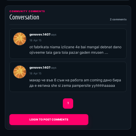
COMMUNITY COMMENTS
Conversation
2 comments
genovev.1407
says
18 Apr 15
ot fabrikata niama izlizane 4e bai mangal debnat dano
ojiveeme taia gara toia pazar gaden mrusen ....
genovev.1407
says
18 Apr 15
макар че във 6 съм на работа am coming дано бира
да е евтина she si zema pampersite yyhhhhaaaaa
1
LOGIN TO POST COMMENTS