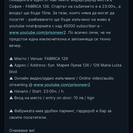
София - FABRICA 126. Стартът на събитието е в 23:00ч., а
входът ще бъде 10лв. За тези, които няма да могат да
посетят - разбиването ще бъде излъчено на живо в
youtube платформата с над 45000 subscriber-а -
www.youtube.com/prisoneer2
.По всичко личи, че ни
предстои една изключителна и запомняща се техно
вечер.
▲ Място / Venue: FABRICA 126
▲ Адрес / Address: бул. Мария Луиза 126 / 126 Maria Luiza
blvd
▲ Онлайн видео/аудио излъчване / Online video/audio
streaming @
www.youtube.com/prisoneer2
▲ Начало / Start: 23:00ч. / h.
▲ Вход на място / entry on door: 10 лв / bgn
▲ Фабриката има удобен паркинг, гардероб и бар за
своите посетители.
Очакваме ви!