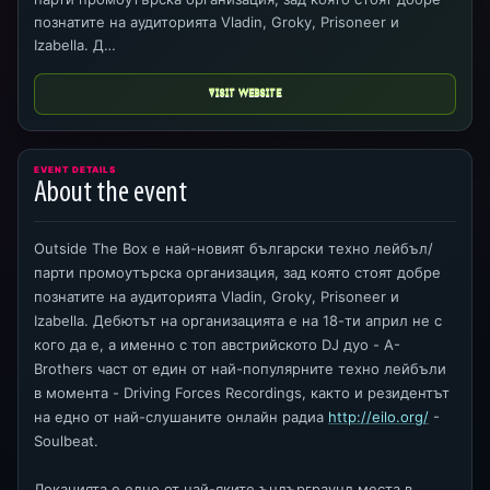
познатите на аудиторията Vladin, Groky, Prisoneer и
Izabella. Д…
VISIT WEBSITE
EVENT DETAILS
About the event
Outside The Box е най-новият български техно лейбъл/
парти промоутърска организация, зад която стоят добре
познатите на аудиторията Vladin, Groky, Prisoneer и
Izabella. Дебютът на организацията е на 18-ти април не с
кого да е, а именно с топ австрийското DJ дуо - A-
Brothers част от един от най-популярните техно лейбъли
в момента - Driving Forces Recordings, както и резидентът
на едно от най-слушаните онлайн радиа
http://eilo.org/
-
Soulbeat.
Локацията е едно от най-яките ъндърграунд места в