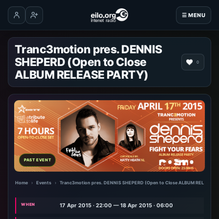
☰ MENU
Log in
Create account
Tranc3motion pres. DENNIS
SHEPERD (Open to Close
0
ALBUM RELEASE PARTY)
PAST EVENT
Home
›
Events
›
Tranc3motion pres. DENNIS SHEPERD (Open to Close ALBUM RELEASE 
WHEN
17 Apr 2015 · 22:00 — 18 Apr 2015 · 06:00