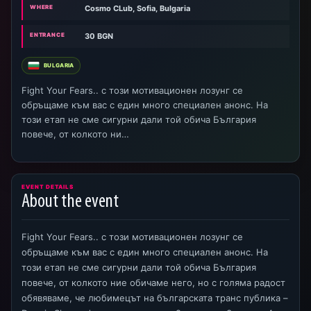
WHERE
Cosmo CLub, Sofia, Bulgaria
ENTRANCE
30 BGN
BULGARIA
Fight Your Fears.. с този мотивационен лозунг се
обръщаме към вас с един много специален анонс. На
този етап не сме сигурни дали той обича България
повече, от колкото ни…
EVENT DETAILS
About the event
Fight Your Fears.. с този мотивационен лозунг се
обръщаме към вас с един много специален анонс. На
този етап не сме сигурни дали той обича България
повече, от колкото ние обичаме него, но с голяма радост
обявяваме, че любимецът на българската транс публика –