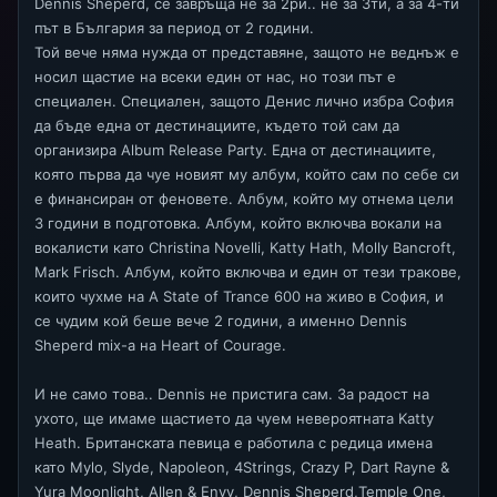
Dennis Sheperd, се завръща не за 2ри.. не за 3ти, а за 4-ти
път в България за период от 2 години.
Той вече няма нужда от представяне, защото не веднъж е
носил щастие на всеки един от нас, но този път е
специален. Специален, защото Денис лично избра София
да бъде една от дестинациите, където той сам да
организира Album Release Party. Една от дестинациите,
която първа да чуе новият му албум, който сам по себе си
е финансиран от феновете. Албум, който му отнема цели
3 години в подготовка. Албум, който включва вокали на
вокалисти като Christina Novelli, Katty Hath, Molly Bancroft,
Mark Frisch. Албум, който включва и един от тези тракове,
които чухме на A State of Trance 600 на живо в София, и
се чудим кой беше вече 2 години, а именно Dennis
Sheperd mix-a на Heart of Courage.
И не само това.. Dennis не пристига сам. За радост на
ухото, ще имаме щастието да чуем невероятната Katty
Heath. Британската певица е работила с редица имена
като Mylo, Slyde, Napoleon, 4Strings, Crazy P, Dart Rayne &
Yura Moonlight, Allen & Envy, Dennis Sheperd,Temple One,