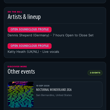
ON THE BILL
Artists & lineup
open soundcloud profile
Dennis Sheperd (Germany) - 7 hours Open to Close Set
open soundcloud profile
Katty Heath (UK/NL) - Live vocals
DISCOVER MORE
Other events
3 EVENTS
19 SEP 2026
NOCTURNAL WONDERLAND 2026
San Bernardino, United States