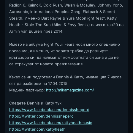
Radion 6, KaimoK, Cold Rush, Walsh & Mcauley, Johnny Yono,
Aurosonic, International Peoples Gang, Flatpack & Secret
Stealth. Именно Dart Rayne & Yura Moonlight featт. Katty
Heath - Stole The Sun (Allen & Envy Remix) влиза в топ20 на
Armin van Buuren през 2014!
Името на албума Fight Your Fears носи много специално
послание, а именно, че хората трябва да разширят
кръгозора си, да излязат от комфортната си зона и да не
се страхуват от новите преживявания.
Какво са ни подготвили Dennis & Katty, имаме цял 7 часов
сет да разберем на 17.04.2015!
Медиен партньор:
http://mikamagazine.com/
Следете Dennis и Katty тук:
https://www.facebook.com/dennissheperd
https://twitter.com/dennissheperd
https://www.facebook.com/kattyheathmusic
https://twitter.com/kattyheath