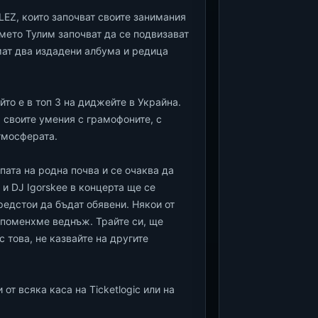
LEZ, които започват своите занимания
името Тулим започват да се подвизават
мат два издадени албума и редица
ойто е в топ 3 на диджейте в Украйна.
 своите умения с грамофоните, с
тмосферата.
пата на родна почва и се очаква да
и DJ Igorskee в концерта ще се
редстои да бъдат обявени. Някои от
 споменхме веднъж. Трайте си, ще
 това, не казвайте на другите
от всяка каса на Ticketlogic или на