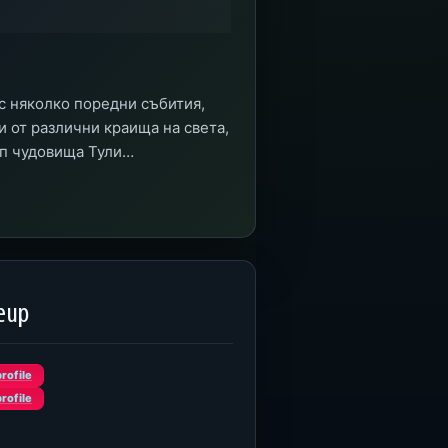
с няколко поредни събития,
 от различни краища на света,
п чудовища Тули…
neup
rofile
rofile