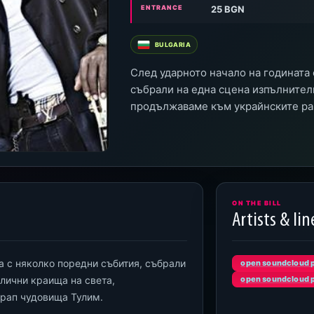
ENTRANCE
25 BGN
BULGARIA
След ударното начало на годината 
събрали на една сцена изпълнители
продължаваме към украйнските ра
ON THE BILL
Artists & li
а с няколко поредни събития, събрали
open soundcloud p
злични краища на света,
open soundcloud p
рап чудовища Тулим.