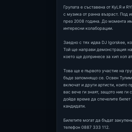
Групата е съставена от KyLЯ и RY
с музика от ранна възраст. Под 
през 2008 година. До момента и
интересни колаборации.
Заедно с тях идва DJ Igorskee, к
Той ще направи демонстрация на
което ще допринесе за хип хоп а
Това ще е първото участие на гру
бъде запомнящо се. Освен Тулим 
включат и други артисти, които п
вас вече ги знаят, защото ние ги
дойде време да спечелите билет с
кандидати.
Билетите могат да бъдат закупени 
телефон 0887 333 112.