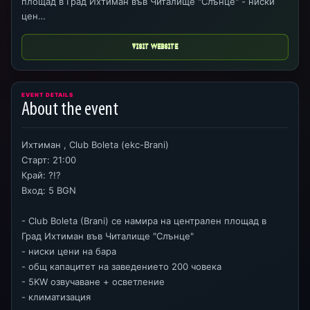
площад в Град Ихтиман във Читалище "Слънце" - ниски
цен…
VISIT WEBSITE
EVENT DETAILS
About the event
Ихтиман , Club Boleta (ekc-Brani)
Старт: 21:00
Край: ?!?
Вход: 5 BGN
- Club Boleta (Brani) се намира на централен площад в
Град Ихтиман във Читалище "Слънце"
- ниски цени на бара
- общ капацитет на заведението 200 човека
- 5KW озвучаване + осветление
- климатизация