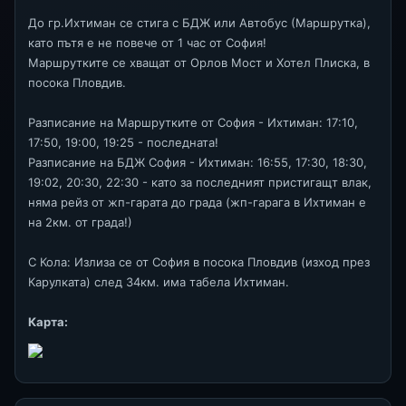
До гр.Ихтиман се стига с БДЖ или Автобус (Маршрутка),
като пътя е не повече от 1 час от София!
Маршрутките се хващат от Орлов Мост и Хотел Плиска, в
посока Пловдив.
Разписание на Маршрутките от София - Ихтиман: 17:10,
17:50, 19:00, 19:25 - последната!
Разписание на БДЖ София - Ихтиман: 16:55, 17:30, 18:30,
19:02, 20:30, 22:30 - като за последният пристигащт влак,
няма рейз от жп-гарата до града (жп-гарага в Ихтиман е
на 2км. от града!)
С Кола: Излиза се от София в посока Пловдив (изход през
Карулката) след 34км. има табела Ихтиман.
Карта: